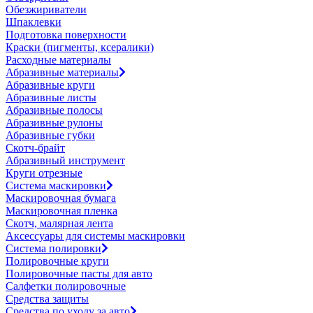
Обезжириватели
Шпаклевки
Подготовка поверхности
Краски (пигменты, ксералики)
Расходные материалы
Абразивные материалы
Абразивные круги
Абразивные листы
Абразивные полосы
Абразивные рулоны
Абразивные губки
Скотч-брайт
Абразивный инструмент
Круги отрезные
Система маскировки
Маскировочная бумага
Маскировочная пленка
Скотч, малярная лента
Аксессуары для системы маскировки
Система полировки
Полировочные круги
Полировочные пасты для авто
Салфетки полировочные
Средства защиты
Средства по уходу за авто