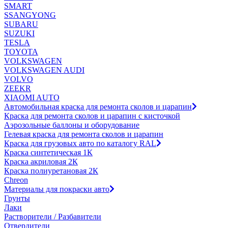
SMART
SSANGYONG
SUBARU
SUZUKI
TESLA
TOYOTA
VOLKSWAGEN
VOLKSWAGEN AUDI
VOLVO
ZEEKR
XIAOMI AUTO
Автомобильная краска для ремонта сколов и царапин
Краска для ремонта сколов и царапин с кисточкой
Аэрозольные баллоны и оборудование
Гелевая краска для ремонта сколов и царапин
Краска для грузовых авто по каталогу RAL
Краска синтетическая 1К
Краска акриловая 2К
Краска полиуретановая 2К
Chreon
Материалы для покраски авто
Грунты
Лаки
Растворители / Разбавители
Отвердители