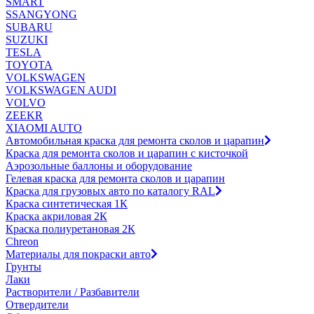
SMART
SSANGYONG
SUBARU
SUZUKI
TESLA
TOYOTA
VOLKSWAGEN
VOLKSWAGEN AUDI
VOLVO
ZEEKR
XIAOMI AUTO
Автомобильная краска для ремонта сколов и царапин
Краска для ремонта сколов и царапин с кисточкой
Аэрозольные баллоны и оборудование
Гелевая краска для ремонта сколов и царапин
Краска для грузовых авто по каталогу RAL
Краска синтетическая 1К
Краска акриловая 2К
Краска полиуретановая 2К
Chreon
Материалы для покраски авто
Грунты
Лаки
Растворители / Разбавители
Отвердители