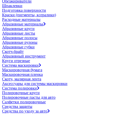
Обезжириватели
Шпаклевки
Подготовка поверхности
Краски (пигменты, ксералики)
Расходные материалы
Абразивные материалы
Абразивные круги
Абразивные листы
Абразивные полосы
Абразивные рулоны
Абразивные губки
Скотч-брайт
Абразивный инструмент
Круги отрезные
Система маскировки
Маскировочная бумага
Маскировочная пленка
Скотч, малярная лента
Аксессуары для системы маскировки
Система полировки
Полировочные круги
Полировочные пасты для авто
Салфетки полировочные
Средства защиты
Средства по уходу за авто