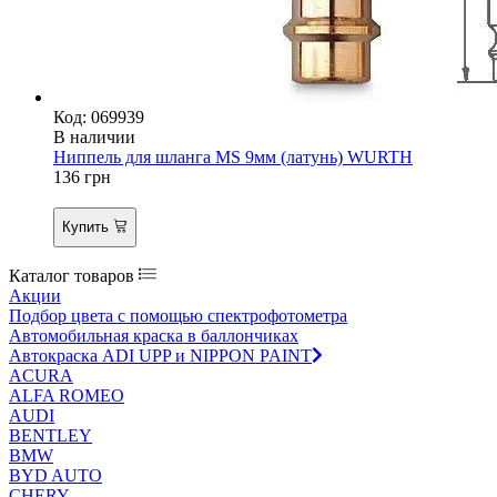
Код: 069939
В наличии
Ниппель для шланга MS 9мм (латунь) WURTH
136
грн
Купить
Каталог товаров
Акции
Подбор цвета с помощью спектрофотометра
Автомобильная краска в баллончиках
Автокраска ADI UPP и NIPPON PAINT
ACURA
ALFA ROMEO
AUDI
BENTLEY
BMW
BYD AUTO
CHERY