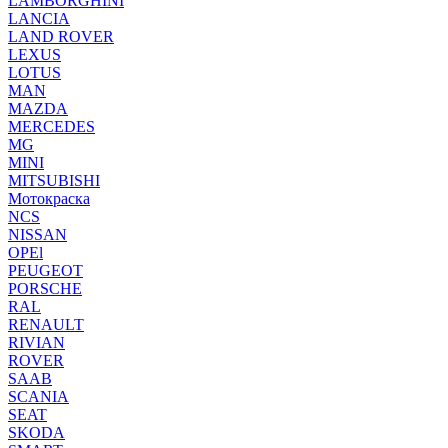
LAMBORGHINI
LANCIA
LAND ROVER
LEXUS
LOTUS
MAN
MAZDA
MERCEDES
MG
MINI
MITSUBISHI
Мотокраска
NCS
NISSAN
OPEl
PEUGEOT
PORSCHE
RAL
RENAULT
RIVIAN
ROVER
SAAB
SCANIA
SEAT
SKODA