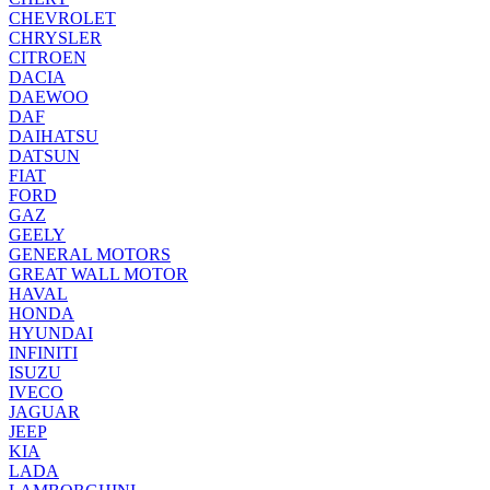
CHEVROLET
CHRYSLER
CITROEN
DACIA
DAEWOO
DAF
DAIHATSU
DATSUN
FIAT
FORD
GAZ
GEELY
GENERAL MOTORS
GREAT WALL MOTOR
HAVAL
HONDA
HYUNDAI
INFINITI
ISUZU
IVECO
JAGUAR
JEEP
KIA
LADA