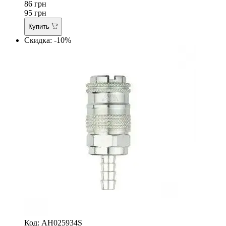
86
грн
95
грн
Купить
Скидка: -10%
Код: AH025934S