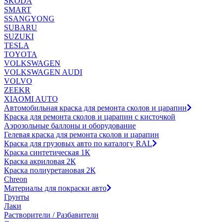
SKODA
SMART
SSANGYONG
SUBARU
SUZUKI
TESLA
TOYOTA
VOLKSWAGEN
VOLKSWAGEN AUDI
VOLVO
ZEEKR
XIAOMI AUTO
Автомобильная краска для ремонта сколов и царапин
Краска для ремонта сколов и царапин с кисточкой
Аэрозольные баллоны и оборудование
Гелевая краска для ремонта сколов и царапин
Краска для грузовых авто по каталогу RAL
Краска синтетическая 1К
Краска акриловая 2К
Краска полиуретановая 2К
Chreon
Материалы для покраски авто
Грунты
Лаки
Растворители / Разбавители