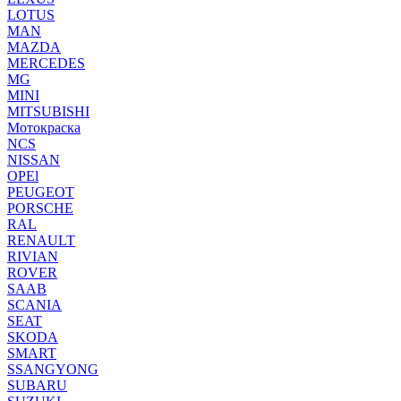
LOTUS
MAN
MAZDA
MERCEDES
MG
MINI
MITSUBISHI
Мотокраска
NCS
NISSAN
OPEl
PEUGEOT
PORSCHE
RAL
RENAULT
RIVIAN
ROVER
SAAB
SCANIA
SEAT
SKODA
SMART
SSANGYONG
SUBARU