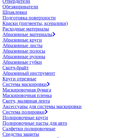
Отвердители
Обезжириватели
Шпаклевки
Подготовка поверхности
Краски (пигменты, ксералики)
Расходные материалы
Абразивные материалы
Абразивные круги
Абразивные листы
Абразивные полосы
Абразивные рулоны
Абразивные губки
Скотч-брайт
Абразивный инструмент
Круги отрезные
Система маскировки
Маскировочная бумага
Маскировочная пленка
Скотч, малярная лента
Аксессуары для системы маскировки
Система полировки
Полировочные круги
Полировочные пасты для авто
Салфетки полировочные
Средства защиты