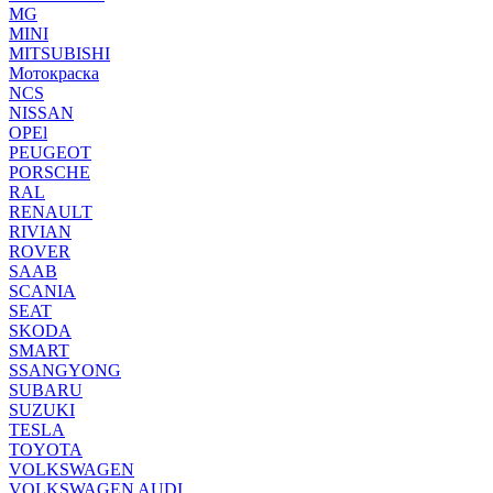
MG
MINI
MITSUBISHI
Мотокраска
NCS
NISSAN
OPEl
PEUGEOT
PORSCHE
RAL
RENAULT
RIVIAN
ROVER
SAAB
SCANIA
SEAT
SKODA
SMART
SSANGYONG
SUBARU
SUZUKI
TESLA
TOYOTA
VOLKSWAGEN
VOLKSWAGEN AUDI