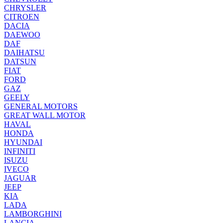
CHRYSLER
CITROEN
DACIA
DAEWOO
DAF
DAIHATSU
DATSUN
FIAT
FORD
GAZ
GEELY
GENERAL MOTORS
GREAT WALL MOTOR
HAVAL
HONDA
HYUNDAI
INFINITI
ISUZU
IVECO
JAGUAR
JEEP
KIA
LADA
LAMBORGHINI
LANCIA