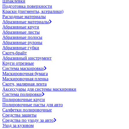
Шпаклевки
Подготовка поверхности
Краски (пигменты, ксералики)
Расходные материалы
Абразивные материалы
Абразивные круги
Абразивные листы
Абразивные полосы
Абразивные рулоны
Абразивные губки
Скотч-брайт
Абразивный инструмент
Круги отрезные
Система маскировки
Маскировочная бумага
Маскировочная пленка
Скотч, малярная лента
Аксессуары для системы маскировки
Система полировки
Полировочные круги
Полировочные пасты для авто
Салфетки полировочные
Средства защиты
Средства по уходу за авто
Уход за кузовом