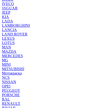
IVECO
JAGUAR
JEEP
KIA
LADA
LAMBORGHINI
LANCIA
LAND ROVER
LEXUS
LOTUS
MAN
MAZDA
MERCEDES
MG
MINI
MITSUBISHI
Мотокраска
NCS
NISSAN
OPEl
PEUGEOT
PORSCHE
RAL
RENAULT
RIVIAN