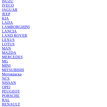
ISUZU
IVECO
JAGUAR
JEEP
KIA
LADA
LAMBORGHINI
LANCIA
LAND ROVER
LEXUS
LOTUS
MAN
MAZDA
MERCEDES
MG
MINI
MITSUBISHI
Мотокраска
NCS
NISSAN
OPEl
PEUGEOT
PORSCHE
RAL
RENAULT