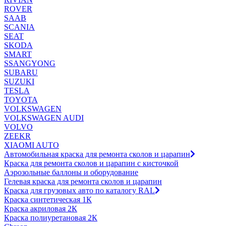
ROVER
SAAB
SCANIA
SEAT
SKODA
SMART
SSANGYONG
SUBARU
SUZUKI
TESLA
TOYOTA
VOLKSWAGEN
VOLKSWAGEN AUDI
VOLVO
ZEEKR
XIAOMI AUTO
Автомобильная краска для ремонта сколов и царапин
Краска для ремонта сколов и царапин с кисточкой
Аэрозольные баллоны и оборудование
Гелевая краска для ремонта сколов и царапин
Краска для грузовых авто по каталогу RAL
Краска синтетическая 1К
Краска акриловая 2К
Краска полиуретановая 2К