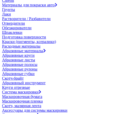
Chreon
Материалы для покраски авто
Грунты
Лаки
Растворители / Разбавители
Отвердители
Обезжириватели
Шпаклевки
Подготовка поверхности
Краски (пигменты, ксералики)
Расходные материалы
Абразивные материалы
Абразивные круги
Абразивные листы
Абразивные полосы
Абразивные рулоны
Абразивные губки
Скотч-брайт
Абразивный инструмент
Круги отрезные
Система маскировки
Маскировочная бумага
Маскировочная пленка
Скотч, малярная лента
Аксессуары для системы маскировки