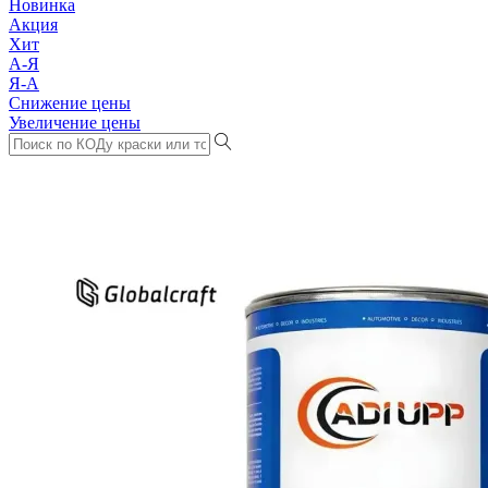
Новинка
Акция
Хит
А-Я
Я-А
Снижение цены
Увеличение цены