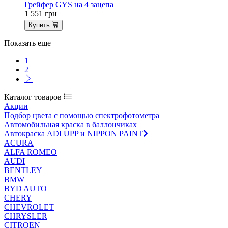
Грейфер GYS на 4 зацепа
1 551
грн
Купить
Показать еще
+
1
2
Каталог товаров
Акции
Подбор цвета с помощью спектрофотометра
Автомобильная краска в баллончиках
Автокраска ADI UPP и NIPPON PAINT
ACURA
ALFA ROMEO
AUDI
BENTLEY
BMW
BYD AUTO
CHERY
CHEVROLET
CHRYSLER
CITROEN