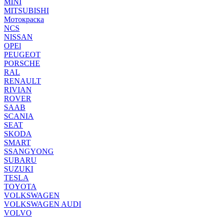
MINI
MITSUBISHI
Мотокраска
NCS
NISSAN
OPEl
PEUGEOT
PORSCHE
RAL
RENAULT
RIVIAN
ROVER
SAAB
SCANIA
SEAT
SKODA
SMART
SSANGYONG
SUBARU
SUZUKI
TESLA
TOYOTA
VOLKSWAGEN
VOLKSWAGEN AUDI
VOLVO