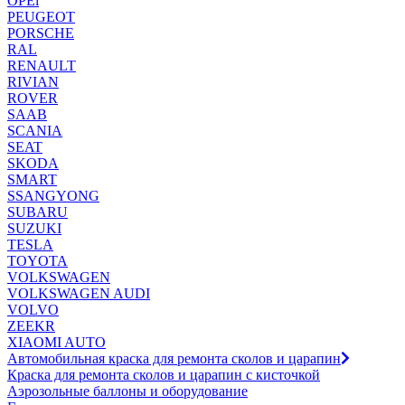
OPEl
PEUGEOT
PORSCHE
RAL
RENAULT
RIVIAN
ROVER
SAAB
SCANIA
SEAT
SKODA
SMART
SSANGYONG
SUBARU
SUZUKI
TESLA
TOYOTA
VOLKSWAGEN
VOLKSWAGEN AUDI
VOLVO
ZEEKR
XIAOMI AUTO
Автомобильная краска для ремонта сколов и царапин
Краска для ремонта сколов и царапин с кисточкой
Аэрозольные баллоны и оборудование