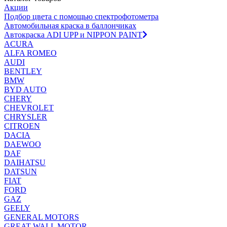
Акции
Подбор цвета с помощью спектрофотометра
Автомобильная краска в баллончиках
Автокраска ADI UPP и NIPPON PAINT
ACURA
ALFA ROMEO
AUDI
BENTLEY
BMW
BYD AUTO
CHERY
CHEVROLET
CHRYSLER
CITROEN
DACIA
DAEWOO
DAF
DAIHATSU
DATSUN
FIAT
FORD
GAZ
GEELY
GENERAL MOTORS
GREAT WALL MOTOR