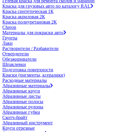
Гелевая краска для ремонта сколов и царапин
Краска для грузовых авто по каталогу RAL
Краска синтетическая 1К
Краска акриловая 2К
Краска полиуретановая 2К
Chreon
Материалы для покраски авто
Грунты
Лаки
Растворители / Разбавители
Отвердители
Обезжириватели
Шпаклевки
Подготовка поверхности
Краски (пигменты, ксералики)
Расходные материалы
Абразивные материалы
Абразивные круги
Абразивные листы
Абразивные полосы
Абразивные рулоны
Абразивные губки
Скотч-брайт
Абразивный инструмент
Круги отрезные