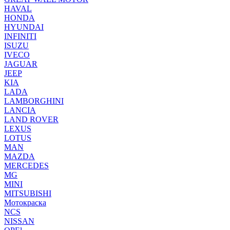
HAVAL
HONDA
HYUNDAI
INFINITI
ISUZU
IVECO
JAGUAR
JEEP
KIA
LADA
LAMBORGHINI
LANCIA
LAND ROVER
LEXUS
LOTUS
MAN
MAZDA
MERCEDES
MG
MINI
MITSUBISHI
Мотокраска
NCS
NISSAN