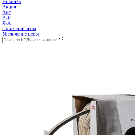
Новинка
Акция
Хит
А-Я
Я-А
Снижение цены
Увеличение цены