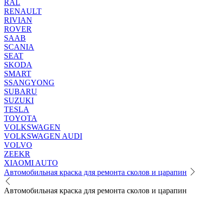
RAL
RENAULT
RIVIAN
ROVER
SAAB
SCANIA
SEAT
SKODA
SMART
SSANGYONG
SUBARU
SUZUKI
TESLA
TOYOTA
VOLKSWAGEN
VOLKSWAGEN AUDI
VOLVO
ZEEKR
XIAOMI AUTO
Автомобильная краска для ремонта сколов и царапин
Автомобильная краска для ремонта сколов и царапин