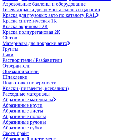
Аэрозольные баллоны и оборудование
Гелевая краска для ремонта сколов и царапин
Краска для грузовых авто по каталогу RAL
Краска синтетическая 1К
Краска акриловая 2К
Краска полиуретановая 2К
Chreon
Материалы для покраски авто
Грунты
Лаки
Растворители / Разбавители
Отвердители
Обезжириватели
Шпаклевки
Подготовка поверхности
Краски (пигменты, ксералики)
Расходные материалы
Абразивные материалы
Абразивные круги
Абразивные листы
Абразивные полосы
Абразивные рулоны
Абразивные губки
Скотч-брайт
Абразивный инструмент