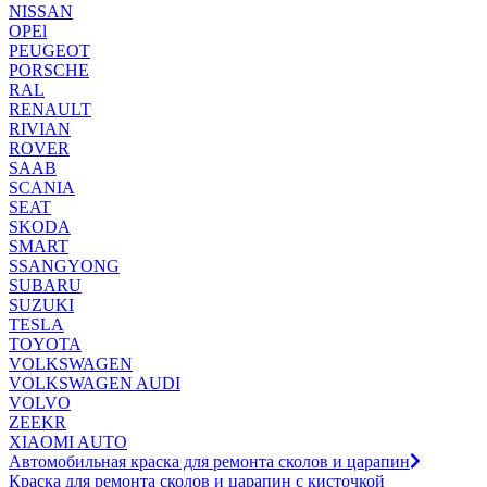
NISSAN
OPEl
PEUGEOT
PORSCHE
RAL
RENAULT
RIVIAN
ROVER
SAAB
SCANIA
SEAT
SKODA
SMART
SSANGYONG
SUBARU
SUZUKI
TESLA
TOYOTA
VOLKSWAGEN
VOLKSWAGEN AUDI
VOLVO
ZEEKR
XIAOMI AUTO
Автомобильная краска для ремонта сколов и царапин
Краска для ремонта сколов и царапин с кисточкой