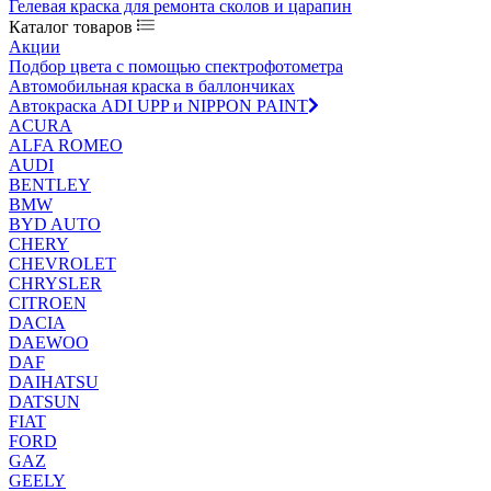
Гелевая краска для ремонта сколов и царапин
Каталог товаров
Акции
Подбор цвета с помощью спектрофотометра
Автомобильная краска в баллончиках
Автокраска ADI UPP и NIPPON PAINT
ACURA
ALFA ROMEO
AUDI
BENTLEY
BMW
BYD AUTO
CHERY
CHEVROLET
CHRYSLER
CITROEN
DACIA
DAEWOO
DAF
DAIHATSU
DATSUN
FIAT
FORD
GAZ
GEELY