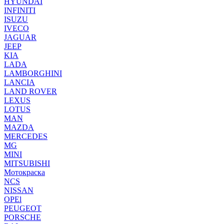
HYUNDAI
INFINITI
ISUZU
IVECO
JAGUAR
JEEP
KIA
LADA
LAMBORGHINI
LANCIA
LAND ROVER
LEXUS
LOTUS
MAN
MAZDA
MERCEDES
MG
MINI
MITSUBISHI
Мотокраска
NCS
NISSAN
OPEl
PEUGEOT
PORSCHE