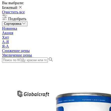
Вы выбрали:
Бежевый
Очистить все
Подобрать
Сортировка
Новинка
Акция
Хит
А-Я
Я-А
Снижение цены
Увеличение цены