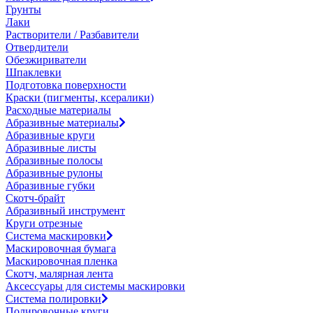
Грунты
Лаки
Растворители / Разбавители
Отвердители
Обезжириватели
Шпаклевки
Подготовка поверхности
Краски (пигменты, ксералики)
Расходные материалы
Абразивные материалы
Абразивные круги
Абразивные листы
Абразивные полосы
Абразивные рулоны
Абразивные губки
Скотч-брайт
Абразивный инструмент
Круги отрезные
Система маскировки
Маскировочная бумага
Маскировочная пленка
Скотч, малярная лента
Аксессуары для системы маскировки
Система полировки
Полировочные круги