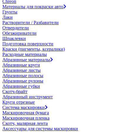
Chreon
Материалы для покраски авто
Грунты
Лаки
Растворители / Разбавители
Отвердители
Обезжириватели
Шпаклевки
Подготовка поверхности
Краски (пигменты, ксералики)
Расходные материалы
Абразивные материалы
Абразивные круги
Абразивные листы
Абразивные полосы
Абразивные рулоны
Абразивные губки
Скотч-брайт
Абразивный инструмент
Круги отрезные
Система маскировки
Маскировочная бумага
Маскировочная пленка
Скотч, малярная лента
Аксессуары для системы маскировки