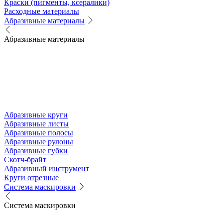
Краски (пигменты, ксералики)
Расходные материалы
Абразивные материалы
Абразивные материалы
Абразивные круги
Абразивные листы
Абразивные полосы
Абразивные рулоны
Абразивные губки
Скотч-брайт
Абразивный инструмент
Круги отрезные
Система маскировки
Система маскировки