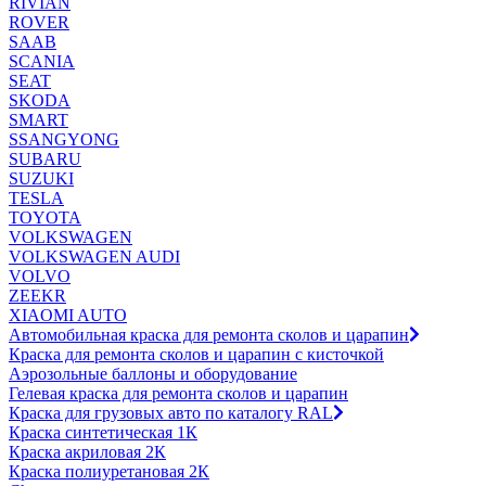
RIVIAN
ROVER
SAAB
SCANIA
SEAT
SKODA
SMART
SSANGYONG
SUBARU
SUZUKI
TESLA
TOYOTA
VOLKSWAGEN
VOLKSWAGEN AUDI
VOLVO
ZEEKR
XIAOMI AUTO
Автомобильная краска для ремонта сколов и царапин
Краска для ремонта сколов и царапин с кисточкой
Аэрозольные баллоны и оборудование
Гелевая краска для ремонта сколов и царапин
Краска для грузовых авто по каталогу RAL
Краска синтетическая 1К
Краска акриловая 2К
Краска полиуретановая 2К