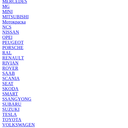
MERCEDES
MG
MINI
MITSUBISHI
Мотокраска
NCS
NISSAN
OPEl
PEUGEOT
PORSCHE
RAL
RENAULT
RIVIAN
ROVER
SAAB
SCANIA
SEAT
SKODA
SMART
SSANGYONG
SUBARU
SUZUKI
TESLA
TOYOTA
VOLKSWAGEN