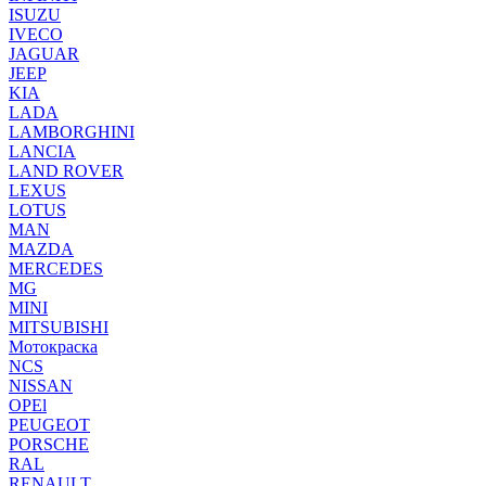
ISUZU
IVECO
JAGUAR
JEEP
KIA
LADA
LAMBORGHINI
LANCIA
LAND ROVER
LEXUS
LOTUS
MAN
MAZDA
MERCEDES
MG
MINI
MITSUBISHI
Мотокраска
NCS
NISSAN
OPEl
PEUGEOT
PORSCHE
RAL
RENAULT