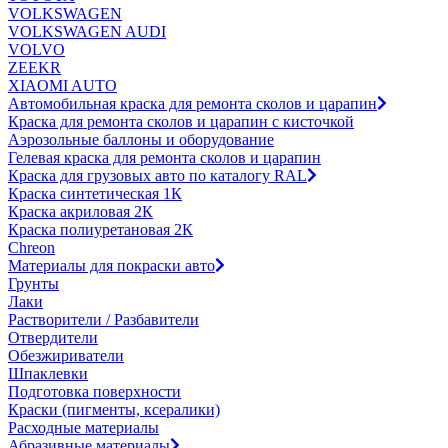
VOLKSWAGEN
VOLKSWAGEN AUDI
VOLVO
ZEEKR
XIAOMI AUTO
Автомобильная краска для ремонта сколов и царапин
Краска для ремонта сколов и царапин с кисточкой
Аэрозольные баллоны и оборудование
Гелевая краска для ремонта сколов и царапин
Краска для грузовых авто по каталогу RAL
Краска синтетическая 1К
Краска акриловая 2К
Краска полиуретановая 2К
Chreon
Материалы для покраски авто
Грунты
Лаки
Растворители / Разбавители
Отвердители
Обезжириватели
Шпаклевки
Подготовка поверхности
Краски (пигменты, ксералики)
Расходные материалы
Абразивные материалы