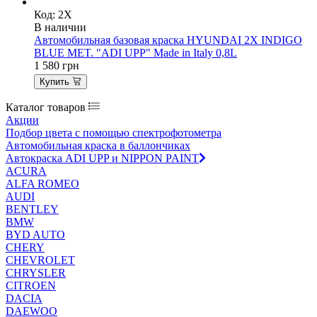
Код: 2X
В наличии
Автомобильная базовая краска HYUNDAI 2X INDIGO
BLUE MET. "ADI UPP" Made in Italy 0,8L
1 580
грн
Купить
Каталог товаров
Акции
Подбор цвета с помощью спектрофотометра
Автомобильная краска в баллончиках
Автокраска ADI UPP и NIPPON PAINT
ACURA
ALFA ROMEO
AUDI
BENTLEY
BMW
BYD AUTO
CHERY
CHEVROLET
CHRYSLER
CITROEN
DACIA
DAEWOO