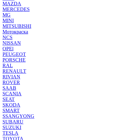
MAZDA
MERCEDES
MG
MINI
MITSUBISHI
Мотокраска
NCS
NISSAN
OPEl
PEUGEOT
PORSCHE
RAL
RENAULT
RIVIAN
ROVER
SAAB
SCANIA
SEAT
SKODA
SMART
SSANGYONG
SUBARU
SUZUKI
TESLA
TOYOTA