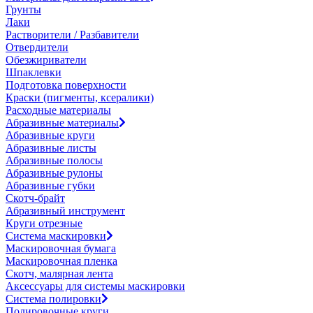
Грунты
Лаки
Растворители / Разбавители
Отвердители
Обезжириватели
Шпаклевки
Подготовка поверхности
Краски (пигменты, ксералики)
Расходные материалы
Абразивные материалы
Абразивные круги
Абразивные листы
Абразивные полосы
Абразивные рулоны
Абразивные губки
Скотч-брайт
Абразивный инструмент
Круги отрезные
Система маскировки
Маскировочная бумага
Маскировочная пленка
Скотч, малярная лента
Аксессуары для системы маскировки
Система полировки
Полировочные круги