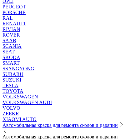
OPEl
PEUGEOT
PORSCHE
RAL
RENAULT
RIVIAN
ROVER
SAAB
SCANIA
SEAT
SKODA
SMART
SSANGYONG
SUBARU
SUZUKI
TESLA
TOYOTA
VOLKSWAGEN
VOLKSWAGEN AUDI
VOLVO
ZEEKR
XIAOMI AUTO
Автомобильная краска для ремонта сколов и царапин
Автомобильная краска для ремонта сколов и царапин