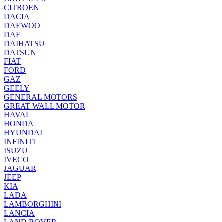
CITROEN
DACIA
DAEWOO
DAF
DAIHATSU
DATSUN
FIAT
FORD
GAZ
GEELY
GENERAL MOTORS
GREAT WALL MOTOR
HAVAL
HONDA
HYUNDAI
INFINITI
ISUZU
IVECO
JAGUAR
JEEP
KIA
LADA
LAMBORGHINI
LANCIA
LAND ROVER