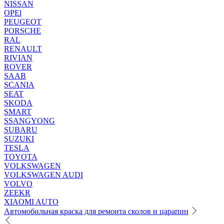
NISSAN
OPEl
PEUGEOT
PORSCHE
RAL
RENAULT
RIVIAN
ROVER
SAAB
SCANIA
SEAT
SKODA
SMART
SSANGYONG
SUBARU
SUZUKI
TESLA
TOYOTA
VOLKSWAGEN
VOLKSWAGEN AUDI
VOLVO
ZEEKR
XIAOMI AUTO
Автомобильная краска для ремонта сколов и царапин