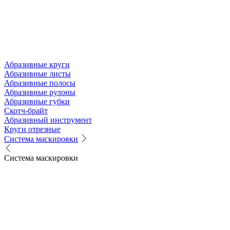
Абразивные круги
Абразивные листы
Абразивные полосы
Абразивные рулоны
Абразивные губки
Скотч-брайт
Абразивный инструмент
Круги отрезные
Система маскировки
Система маскировки