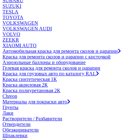
SUBARU
SUZUKI
TESLA
TOYOTA
VOLKSWAGEN
VOLKSWAGEN AUDI
VOLVO
ZEEKR
XIAOMI AUTO
Автомобильная краска для ремонта сколов и царапин
Краска для ремонта сколов и царапин с кисточкой
Аэрозольные баллоны и оборудование
Гелевая краска для ремонта сколов и царапин
Краска для грузовых авто по каталогу RAL
Краска синтетическая 1К
Краска акриловая 2К
Краска полиуретановая 2К
Chreon
Материалы для покраски авто
Грунты
Лаки
Растворители / Разбавители
Отвердители
Обезжириватели
Шпаклевки