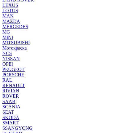
LEXUS
LOTUS
MAN
MAZDA
MERCEDES
MG
MINI
MITSUBISHI
Мотокраска
NCS
NISSAN
OPEl
PEUGEOT
PORSCHE
RAL
RENAULT
RIVIAN
ROVER
SAAB
SCANIA
SEAT
SKODA
SMART
SSANGYONG