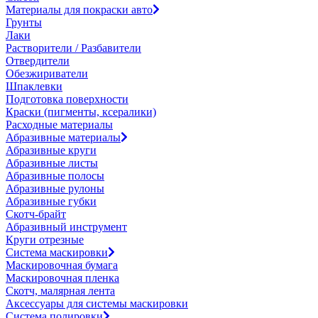
Материалы для покраски авто
Грунты
Лаки
Растворители / Разбавители
Отвердители
Обезжириватели
Шпаклевки
Подготовка поверхности
Краски (пигменты, ксералики)
Расходные материалы
Абразивные материалы
Абразивные круги
Абразивные листы
Абразивные полосы
Абразивные рулоны
Абразивные губки
Скотч-брайт
Абразивный инструмент
Круги отрезные
Система маскировки
Маскировочная бумага
Маскировочная пленка
Скотч, малярная лента
Аксессуары для системы маскировки
Система полировки