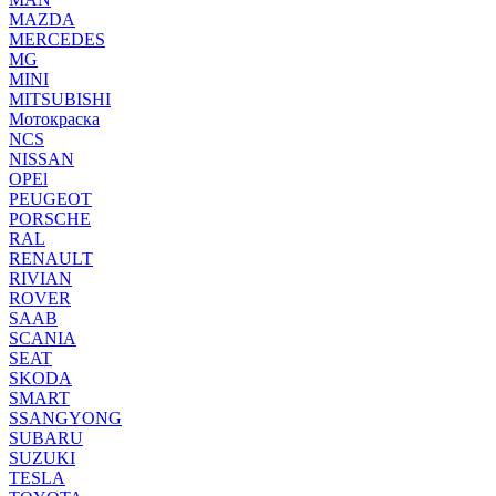
MAZDA
MERCEDES
MG
MINI
MITSUBISHI
Мотокраска
NCS
NISSAN
OPEl
PEUGEOT
PORSCHE
RAL
RENAULT
RIVIAN
ROVER
SAAB
SCANIA
SEAT
SKODA
SMART
SSANGYONG
SUBARU
SUZUKI
TESLA