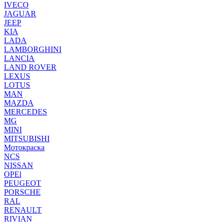
IVECO
JAGUAR
JEEP
KIA
LADA
LAMBORGHINI
LANCIA
LAND ROVER
LEXUS
LOTUS
MAN
MAZDA
MERCEDES
MG
MINI
MITSUBISHI
Мотокраска
NCS
NISSAN
OPEl
PEUGEOT
PORSCHE
RAL
RENAULT
RIVIAN