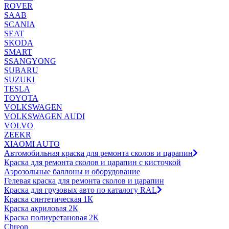
ROVER
SAAB
SCANIA
SEAT
SKODA
SMART
SSANGYONG
SUBARU
SUZUKI
TESLA
TOYOTA
VOLKSWAGEN
VOLKSWAGEN AUDI
VOLVO
ZEEKR
XIAOMI AUTO
Автомобильная краска для ремонта сколов и царапин
Краска для ремонта сколов и царапин с кисточкой
Аэрозольные баллоны и оборудование
Гелевая краска для ремонта сколов и царапин
Краска для грузовых авто по каталогу RAL
Краска синтетическая 1К
Краска акриловая 2К
Краска полиуретановая 2К
Chreon