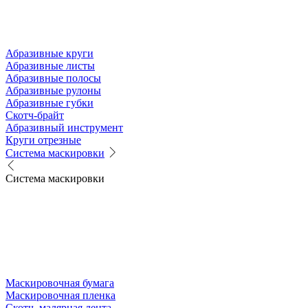
Абразивные круги
Абразивные листы
Абразивные полосы
Абразивные рулоны
Абразивные губки
Скотч-брайт
Абразивный инструмент
Круги отрезные
Система маскировки
Система маскировки
Маскировочная бумага
Маскировочная пленка
Скотч, малярная лента