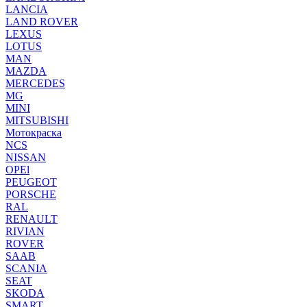
LANCIA
LAND ROVER
LEXUS
LOTUS
MAN
MAZDA
MERCEDES
MG
MINI
MITSUBISHI
Мотокраска
NCS
NISSAN
OPEl
PEUGEOT
PORSCHE
RAL
RENAULT
RIVIAN
ROVER
SAAB
SCANIA
SEAT
SKODA
SMART