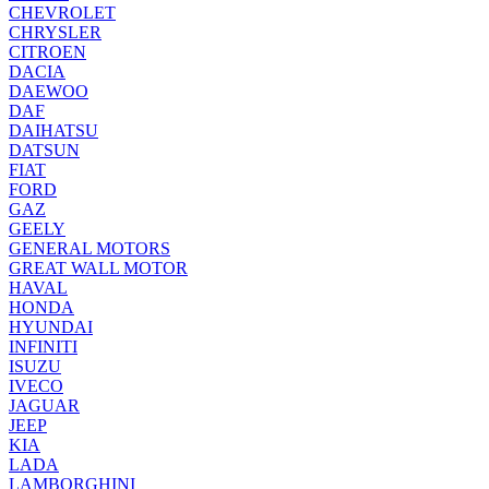
CHEVROLET
CHRYSLER
CITROEN
DACIA
DAEWOO
DAF
DAIHATSU
DATSUN
FIAT
FORD
GAZ
GEELY
GENERAL MOTORS
GREAT WALL MOTOR
HAVAL
HONDA
HYUNDAI
INFINITI
ISUZU
IVECO
JAGUAR
JEEP
KIA
LADA
LAMBORGHINI