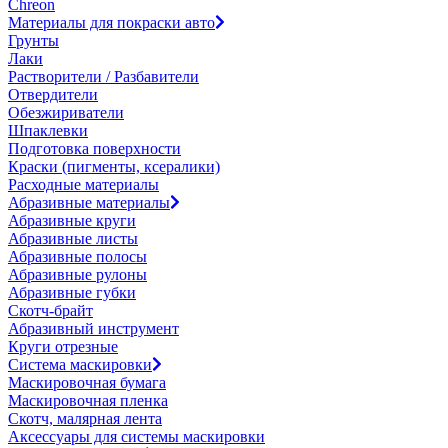
Chreon
Материалы для покраски авто
Грунты
Лаки
Растворители / Разбавители
Отвердители
Обезжириватели
Шпаклевки
Подготовка поверхности
Краски (пигменты, ксералики)
Расходные материалы
Абразивные материалы
Абразивные круги
Абразивные листы
Абразивные полосы
Абразивные рулоны
Абразивные губки
Скотч-брайт
Абразивный инструмент
Круги отрезные
Система маскировки
Маскировочная бумага
Маскировочная пленка
Скотч, малярная лента
Аксессуары для системы маскировки