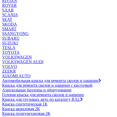
RIVIAN
ROVER
SAAB
SCANIA
SEAT
SKODA
SMART
SSANGYONG
SUBARU
SUZUKI
TESLA
TOYOTA
VOLKSWAGEN
VOLKSWAGEN AUDI
VOLVO
ZEEKR
XIAOMI AUTO
Автомобильная краска для ремонта сколов и царапин
Краска для ремонта сколов и царапин с кисточкой
Аэрозольные баллоны и оборудование
Гелевая краска для ремонта сколов и царапин
Краска для грузовых авто по каталогу RAL
Краска синтетическая 1К
Краска акриловая 2К
Краска полиуретановая 2К