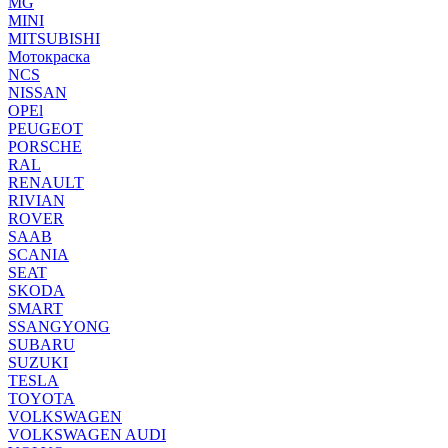
MG
MINI
MITSUBISHI
Мотокраска
NCS
NISSAN
OPEl
PEUGEOT
PORSCHE
RAL
RENAULT
RIVIAN
ROVER
SAAB
SCANIA
SEAT
SKODA
SMART
SSANGYONG
SUBARU
SUZUKI
TESLA
TOYOTA
VOLKSWAGEN
VOLKSWAGEN AUDI