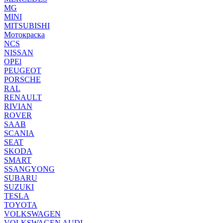
MG
MINI
MITSUBISHI
Мотокраска
NCS
NISSAN
OPEl
PEUGEOT
PORSCHE
RAL
RENAULT
RIVIAN
ROVER
SAAB
SCANIA
SEAT
SKODA
SMART
SSANGYONG
SUBARU
SUZUKI
TESLA
TOYOTA
VOLKSWAGEN
VOLKSWAGEN AUDI