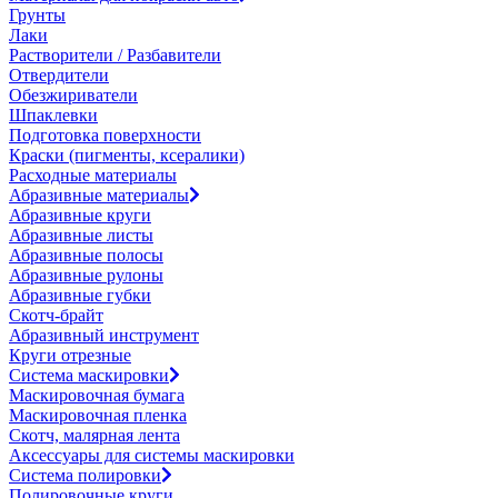
Грунты
Лаки
Растворители / Разбавители
Отвердители
Обезжириватели
Шпаклевки
Подготовка поверхности
Краски (пигменты, ксералики)
Расходные материалы
Абразивные материалы
Абразивные круги
Абразивные листы
Абразивные полосы
Абразивные рулоны
Абразивные губки
Скотч-брайт
Абразивный инструмент
Круги отрезные
Система маскировки
Маскировочная бумага
Маскировочная пленка
Скотч, малярная лента
Аксессуары для системы маскировки
Система полировки
Полировочные круги