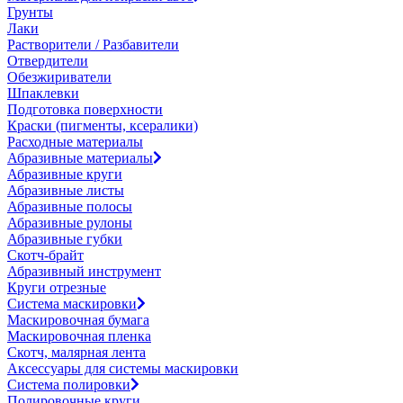
Грунты
Лаки
Растворители / Разбавители
Отвердители
Обезжириватели
Шпаклевки
Подготовка поверхности
Краски (пигменты, ксералики)
Расходные материалы
Абразивные материалы
Абразивные круги
Абразивные листы
Абразивные полосы
Абразивные рулоны
Абразивные губки
Скотч-брайт
Абразивный инструмент
Круги отрезные
Система маскировки
Маскировочная бумага
Маскировочная пленка
Скотч, малярная лента
Аксессуары для системы маскировки
Система полировки
Полировочные круги