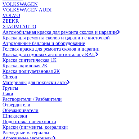
VOLKSWAGEN
VOLKSWAGEN AUDI
VOLVO
ZEEKR
XIAOMI AUTO
Автомобильная краска для ремонта сколов и царапин
Краска для ремонта сколов и царапин с кисточкой
Аэрозольные баллоны и оборудование
Гелевая краска для ремонта сколов и царапин
Краска для грузовых авто по каталогу RAL
Краска синтетическая 1К
Краска акриловая 2К
Краска полиуретановая 2К
Chreon
Материалы для покраски авто
Грунты
Лаки
Растворители / Разбавители
Отвердители
Обезжириватели
Шпаклевки
Подготовка поверхности
Краски (пигменты, ксералики)
Расходные материалы
Абразивные материалы