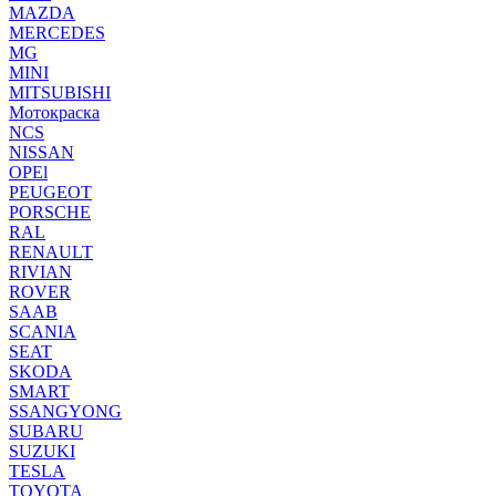
MAZDA
MERCEDES
MG
MINI
MITSUBISHI
Мотокраска
NCS
NISSAN
OPEl
PEUGEOT
PORSCHE
RAL
RENAULT
RIVIAN
ROVER
SAAB
SCANIA
SEAT
SKODA
SMART
SSANGYONG
SUBARU
SUZUKI
TESLA
TOYOTA